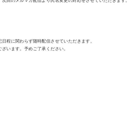
記日程に関わらず随時配信させていただきます。
ございます。予めご了承ください。
用サイト TOP
会員登録（パスワード申請）
イトはこちら
「契約時」にご確認下さい
件一覧
「商談中物件」の取り扱いにつ
一覧
設備プレゼン資料
一覧
買取案件はこちら