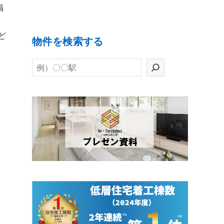
掲
ど
物件を検索する
検
索