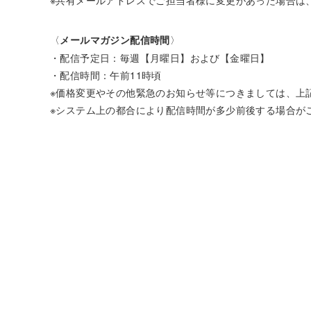
〈
〉
メールマガジン配信時間
・配信予定日：毎週【月曜日】および【金曜日】
・配信時間：午前11時頃
※価格変更やその他緊急のお知らせ等につきましては、上
※システム上の都合により配信時間が多少前後する場合が
ログインページ
会員登録（パスワード申請）
仲介業者様専
新築住宅サ
本社 所在地
見学可能物
〒615-0073 京都市右京区山ノ内荒木町7-58
未完成物件
TEL 075-882-5900 / FAX 075-881-9111
条件無土地
コーポレートサイトへ