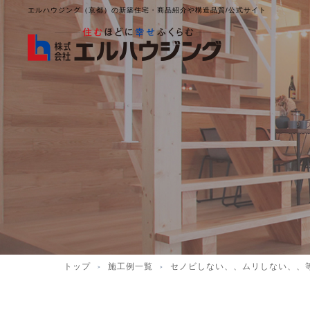
エルハウジング（京都）の新築住宅・商品紹介や構造品質/公式サイト
トップ
施工例一覧
セノビしない、、ムリしない、、