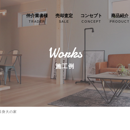
仲介業者様
売却査定
コンセプト
商品紹介
TRADER
SALE
CONCEPT
PRODUCT
Works
施工例
等身大の家