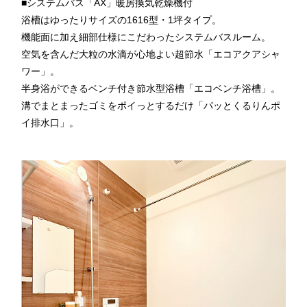
■システムバス「AX」暖房換気乾燥機付
浴槽はゆったりサイズの1616型・1坪タイプ。
機能面に加え細部仕様にこだわったシステムバスルーム。
空気を含んだ大粒の水滴が心地よい超節水「エコアクアシャ
ワー」。
半身浴ができるベンチ付き節水型浴槽「エコベンチ浴槽」。
溝でまとまったゴミをポイっとするだけ「パッとくるりんポ
イ排水口」。