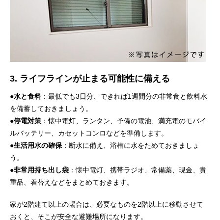
3. ライフラインが止まる可能性に備える
●
水と食料
：最低でも3日分、できれば1週間分の非常食と飲料水
を備蓄しておきましょう。
●
停電対策
：懐中電灯、ランタン、予備の電池、満充電のモバイ
ルバッテリー、カセットコンロなどを準備します。
●
生活用水の確保
：断水に備え、浴槽に水をためておきましょ
う。
●
非常用持ち出し袋
：懐中電灯、携帯ラジオ、常備薬、現金、貴
重品、着替えなどをまとめておきます。
家が2階建て以上の場合は、必要なものを2階以上に移動させて
おくと、そこが安全な避難場所になります。