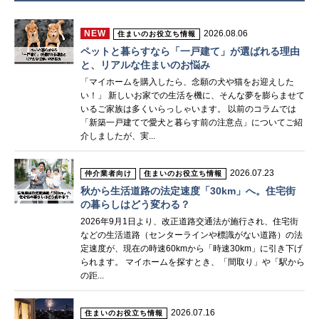
NEW
2026.08.06
住まいのお役立ち情報
ペットと暮らすなら「一戸建て」が選ばれる理由
と、リアルな住まいのお悩み
「マイホームを購入したら、念願の犬や猫をお迎えした
い！」 新しいお家での生活を機に、そんな夢を膨らませて
いるご家族は多くいらっしゃいます。 以前のコラムでは
「新築一戸建てで愛犬と暮らす前の注意点」についてご紹
介しましたが、実...
2026.07.23
仲介業者向け
住まいのお役立ち情報
秋から生活道路の法定速度「30km」へ。住宅街
の暮らしはどう変わる？
2026年9月1日より、改正道路交通法が施行され、住宅街
などの生活道路（センターラインや標識がない道路）の法
定速度が、現在の時速60kmから「時速30km」に引き下げ
られます。 マイホームを探すとき、「間取り」や「駅から
の距...
2026.07.16
住まいのお役立ち情報