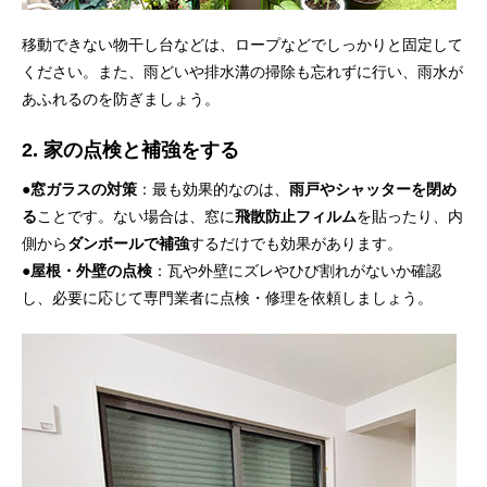
移動できない物干し台などは、ロープなどでしっかりと固定して
ください。また、雨どいや排水溝の掃除も忘れずに行い、雨水が
あふれるのを防ぎましょう。
2. 家の点検と補強をする
●
窓ガラスの対策
：最も効果的なのは、
雨戸やシャッターを閉め
る
ことです。ない場合は、窓に
飛散防止フィルム
を貼ったり、内
側から
ダンボールで補強
するだけでも効果があります。
●
屋根・外壁の点検
：瓦や外壁にズレやひび割れがないか確認
し、必要に応じて専門業者に点検・修理を依頼しましょう。