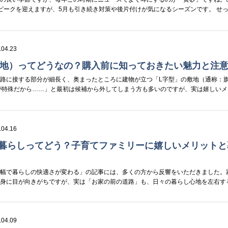
ピークを迎えますが、5月も引き続き対策や後片付けが気になるシーズンです。 せ
.04.23
竿地）ってどうなの？購入前に知っておきたい魅力と注
路に接する部分が細長く、奥まったところに建物が立つ「L字型」の敷地（通称：
が特殊だから……」と最初は候補から外してしまう方も多いのですが、実は嬉しいメ
.04.16
の暮らしってどう？子育てファミリーに嬉しいメリットと
の幅で暮らしの快適さが変わる」の記事には、多くの方から反響をいただきました。
中身に目が向きがちですが、実は「お家の前の道路」も、日々の暮らし心地を左右す
.04.09