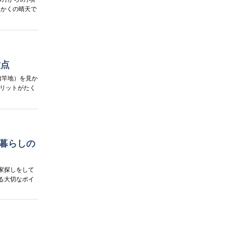
っかくの晴天で
意点
旗竿地）を見か
リットがたく
暮らしの
家探しをして
る大切なポイ