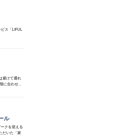
ス「LIFUL
は避けて通れ
合わせ...
ール
ピークを迎える
ただいた「家