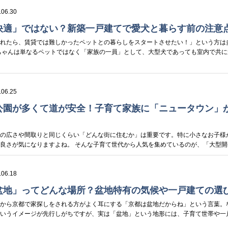
.06.30
快適」ではない？新築一戸建てで愛犬と暮らす前の注意
入れたら、賃貸では難しかったペットとの暮らしをスタートさせたい！」という方は
ちゃんは単なるペットではなく「家族の一員」として、大型犬であっても室内で共に過ご
.06.25
公園が多くて道が安全！子育て家族に「ニュータウン」
物の広さや間取りと同じくらい「どんな街に住むか」は重要です。特に小さなお子様
良さが気になりますよね。 そんな子育て世代から人気を集めているのが、「大型開発分
.06.18
盆地」ってどんな場所？盆地特有の気候や一戸建ての選
れから京都で家探しをされる方がよく耳にする「京都は盆地だからね」という言葉。
というイメージが先行しがちですが、実は「盆地」という地形には、子育て世帯や一