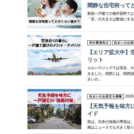
閑静な住宅街って
新築一戸建ての物件資料で
「音」の大きさは数値にする
仲介業者向け
住まいのお役
【エリア拡大中】
リット
エルハウジングでは現在、
きました。関西には、関西国
きいの...
2026
住まいのお役立ち情報
【天気予報を味方
イド
実は、日本の強風の季節は、
期はニュースでも大きく取り