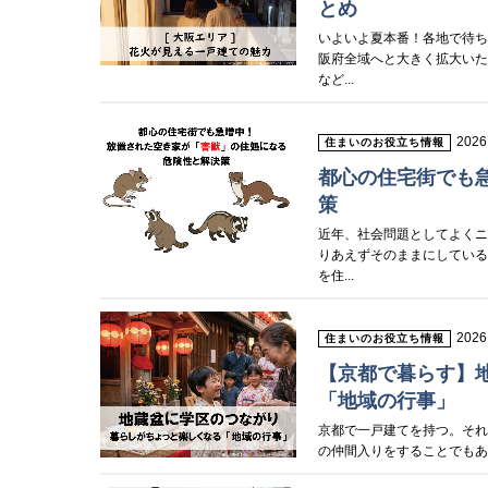
とめ
いよいよ夏本番！各地で待
阪府全域へと大きく拡大いた
など...
2026
住まいのお役立ち情報
都心の住宅街でも
策
近年、社会問題としてよくニ
りあえずそのままにしている
を住...
2026
住まいのお役立ち情報
【京都で暮らす】
「地域の行事」
京都で一戸建てを持つ。そ
の仲間入りをすることでもあ