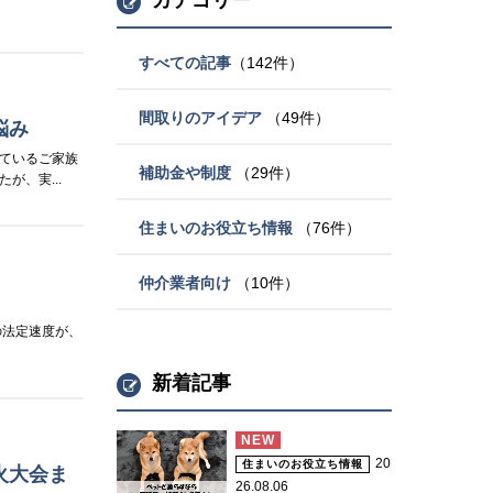
カテゴリー
すべての記事
（142件）
間取りのアイデア
（49件）
悩み
ているご家族
補助金や制度
（29件）
、実...
住まいのお役立ち情報
（76件）
仲介業者向け
（10件）
の法定速度が、
新着記事
NEW
20
住まいのお役立ち情報
火大会ま
26.08.06