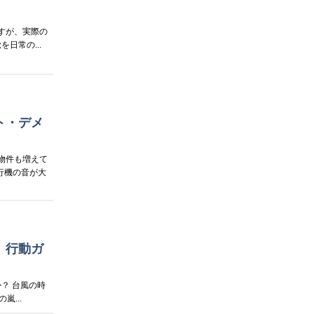
すが、実際の
日常の...
ト・デメ
物件も増えて
行機の音が大
」行動ガ
？ 台風の時
...