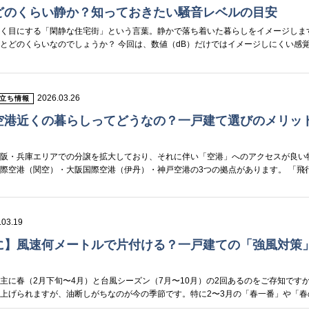
どのくらい静か？知っておきたい騒音レベルの目安
よく目にする「閑静な住宅街」という言葉。静かで落ち着いた暮らしをイメージしま
とどのくらいなのでしょうか？ 今回は、数値（dB）だけではイメージしにくい感覚を
2026.03.26
立ち情報
空港近くの暮らしってどうなの？一戸建て選びのメリッ
大阪・兵庫エリアでの分譲を拡大しており、それに伴い「空港」へのアクセスが良い
際空港（関空）・大阪国際空港（伊丹）・神戸空港の3つの拠点があります。 「飛
.03.19
に】風速何メートルで片付ける？一戸建ての「強風対策
主に春（2月下旬〜4月）と台風シーズン（7月〜10月）の2回あるのをご存知ですか
上げられますが、油断しがちなのが今の季節です。特に2〜3月の「春一番」や「春の嵐