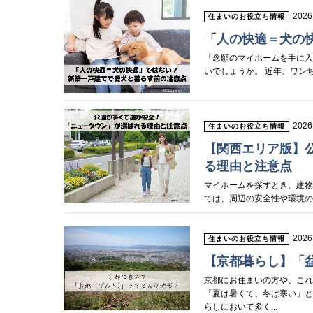
2026
住まいのお役立ち情報
「人の快適＝犬の
「念願のマイホームを手に
いでしょうか。 近年、ワン
2026
住まいのお役立ち情報
【関西エリア版】
る理由と注意点
マイホームを探すとき、建
では、周辺の安全性や環境の
2026
住まいのお役立ち情報
【京都暮らし】「
京都にお住まいの方や、こ
「夏は暑くて、冬は寒い」
らしにおいて多く...