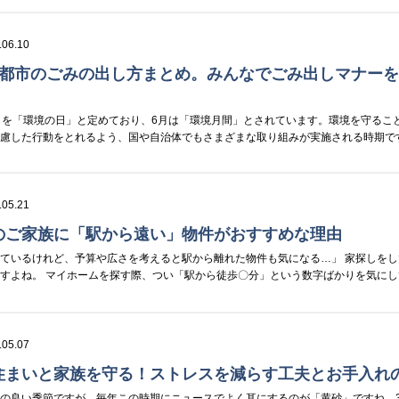
.06.10
京都市のごみの出し方まとめ。みんなでごみ出しマナー
日を「環境の日」と定めており、6月は「環境月間」とされています。環境を守るこ
慮した行動をとれるよう、国や自治体でもさまざまな取り組みが実施される時期です
.05.21
のご家族に「駅から遠い」物件がおすすめな理由
ているけれど、予算や広さを考えると駅から離れた物件も気になる…」 家探しをし
すよね。 マイホームを探す際、つい「駅から徒歩〇分」という数字ばかりを気にし
.05.07
住まいと家族を守る！ストレスを減らす工夫とお手入れ
の良い季節ですが、毎年この時期にニュースでよく耳にするのが「黄砂」ですね。3