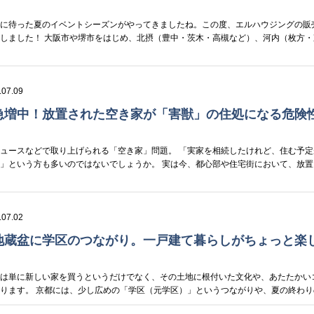
ちに待った夏のイベントシーズンがやってきましたね。この度、エルハウジングの販
しました！ 大阪市や堺市をはじめ、北摂（豊中・茨木・高槻など）、河内（枚方・
.07.09
急増中！放置された空き家が「害獣」の住処になる危険
ュースなどで取り上げられる「空き家」問題。 「実家を相続したけれど、住む予定
」という方も多いのではないでしょうか。 実は今、都心部や住宅街において、放置
.07.02
地蔵盆に学区のつながり。一戸建て暮らしがちょっと楽
れは単に新しい家を買うというだけでなく、その土地に根付いた文化や、あたたかい
ります。 京都には、少し広めの「学区（元学区）」というつながりや、夏の終わりの「