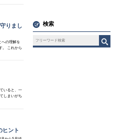
検索
を守りまし
とへの理解を
。 これから
ていると、一
てしまいがち
のヒント
月から5月頃