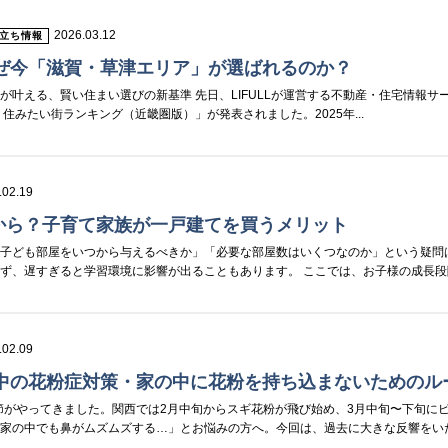
2026.03.12
立ち情報
なぜ今「滋賀・草津エリア」が選ばれるのか？
叶える、賢い住まい選びの新基準 先日、LIFULLが運営する不動産・住宅情報サービ
26年 住みたい街ランキング（近畿圏版）」が発表されました。2025年...
.02.19
から？子育て家族が一戸建てを買うメリット
「子ども部屋をいつから与えるべきか」「必要な部屋数はいくつなのか」という疑問
ず、遅すぎると学習環境に影響が出ることもあります。 ここでは、お子様の成長段階に
.02.09
の中の花粉症対策・家の中に花粉を持ち込まないためのル
季節がやってきました。関西では2月中旬からスギ花粉が飛び始め、3月中旬〜下旬に
「家の中でも鼻がムズムズする…」とお悩みの方へ。今回は、過去に大きな反響をい