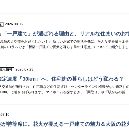
2026.08.06
報
ら「一戸建て」が選ばれる理由と、リアルな住まいのお
念願の犬や猫をお迎えしたい！」 新しいお家での生活を機に、そんな夢を膨らませ
以前のコラムでは「新築一戸建てで愛犬と暮らす前の注意点」についてご紹介しましたが
2026.07.23
立ち情報
定速度「30km」へ。住宅街の暮らしはどう変わる？
正道路交通法が施行され、住宅街などの生活道路（センターラインや標識がない道路）
30km」に引き下げられます。 マイホームを探すとき、「間取り」や「駅からの距...
.07.16
宅が特等席に。花火が見える一戸建ての魅力＆大阪の花