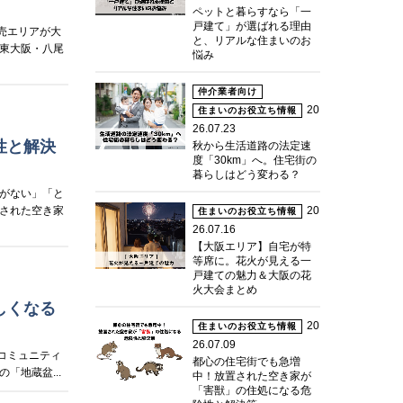
ペットと暮らすなら「一
戸建て」が選ばれる理由
売エリアが大
と、リアルな住まいのお
東大阪・八尾
悩み
仲介業者向け
20
住まいのお役立ち情報
26.07.23
性と解決
秋から生活道路の法定速
度「30km」へ。住宅街の
暮らしはどう変わる？
がない」「と
された空き家
20
住まいのお役立ち情報
26.07.16
【大阪エリア】自宅が特
等席に。花火が見える一
戸建ての魅力＆大阪の花
火大会まとめ
しくなる
20
住まいのお役立ち情報
26.07.09
コミュニティ
都心の住宅街でも急増
地蔵盆...
中！放置された空き家が
「害獣」の住処になる危