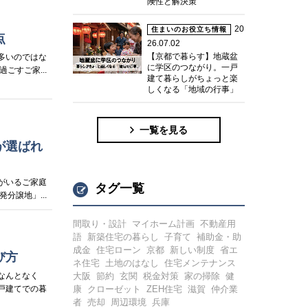
険性と解決策
20
住まいのお役立ち情報
点
26.07.02
【京都で暮らす】地蔵盆
多いのではな
に学区のつながり。一戸
すご家...
建て暮らしがちょっと楽
しくなる「地域の行事」
一覧を見る
が選ばれ
がいるご家庭
タグ一覧
譲地」...
間取り・設計
マイホーム計画
不動産用
語
新築住宅の暮らし
子育て
補助金・助
成金
住宅ローン
京都
新しい制度
省エ
び方
ネ住宅
土地のはなし
住宅メンテナンス
なんとなく
大阪
節約
玄関
税金対策
家の掃除
健
戸建てでの暮
康
クローゼット
ZEH住宅
滋賀
仲介業
者
売却
周辺環境
兵庫