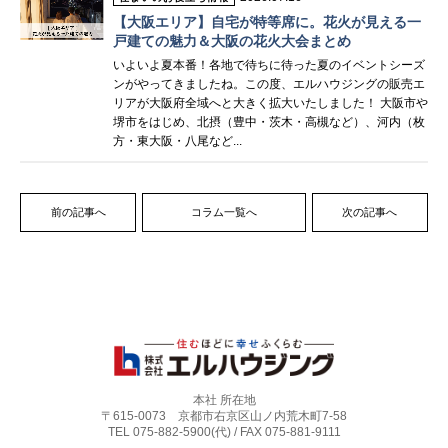
【大阪エリア】自宅が特等席に。花火が見える一
戸建ての魅力＆大阪の花火大会まとめ
いよいよ夏本番！各地で待ちに待った夏のイベントシーズ
ンがやってきましたね。この度、エルハウジングの販売エ
リアが大阪府全域へと大きく拡大いたしました！ 大阪市や
堺市をはじめ、北摂（豊中・茨木・高槻など）、河内（枚
方・東大阪・八尾など...
前の記事へ
コラム一覧へ
次の記事へ
本社 所在地
〒615-0073 京都市右京区山ノ内荒木町7-58
TEL 075-882-5900(代) / FAX 075-881-9111