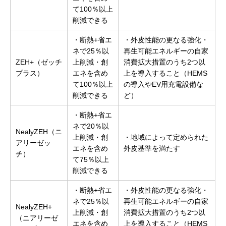
て100％以上
削減できる
・断熱+省エ
・外皮性能の更なる強化・
ネで25％以
再生可能エネルギーの自家
ZEH+（ゼッチ
上削減・創
消費拡大措置のうち2つ以
プラス）
エネを含め
上を導入すること（HEMS
て100％以上
の導入やEV用充電設備な
削減できる
ど）
・断熱+省エ
ネで20％以
NealyZEH（ニ
上削減・創
・地域によって定められた
アリーゼッ
エネを含め
外皮基準を満たす
チ）
て75％以上
削減できる
・断熱+省エ
・外皮性能の更なる強化・
ネで25％以
再生可能エネルギーの自家
NealyZEH+
上削減・創
消費拡大措置のうち2つ以
（ニアリーゼ
エネを含め
上を導入すること（HEMS