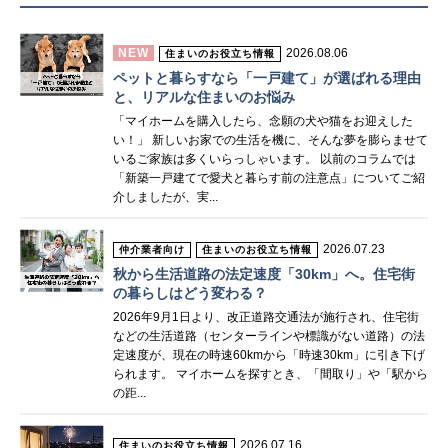
NEW
2026.08.06
住まいのお役立ち情報
ペットと暮らすなら「一戸建て」が選ばれる理由
と、リアルな住まいのお悩み
「マイホームを購入したら、念願の犬や猫をお迎えした
い！」 新しいお家での生活を機に、そんな夢を膨らませて
いるご家族は多くいらっしゃいます。 以前のコラムでは
「新築一戸建てで愛犬と暮らす前の注意点」についてご紹
介しましたが、実...
2026.07.23
仲介業者向け
住まいのお役立ち情報
秋から生活道路の法定速度「30km」へ。住宅街
の暮らしはどう変わる？
2026年9月1日より、改正道路交通法が施行され、住宅街
などの生活道路（センターラインや標識がない道路）の法
定速度が、現在の時速60kmから「時速30km」に引き下げ
られます。 マイホームを探すとき、「間取り」や「駅から
の距...
2026.07.16
住まいのお役立ち情報