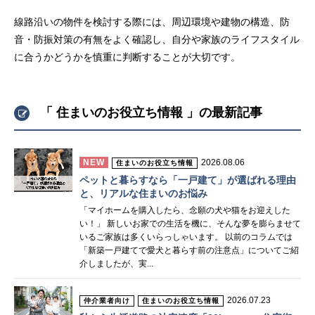
線路沿いの物件を検討する際には、周辺環境や建物の構造、防
音・防振対策の有無をよく確認し、自分や家族のライフスタイル
に合うかどうかを慎重に判断することが大切です。
「 住まいのお役立ち情報 」の最新記事
NEW
2026.08.06
住まいのお役立ち情報
ペットと暮らすなら「一戸建て」が選ばれる理由
と、リアルな住まいのお悩み
「マイホームを購入したら、念願の犬や猫をお迎えした
い！」 新しいお家での生活を機に、そんな夢を膨らませて
いるご家族は多くいらっしゃいます。 以前のコラムでは
「新築一戸建てで愛犬と暮らす前の注意点」についてご紹
介しましたが、実...
2026.07.23
仲介業者向け
住まいのお役立ち情報