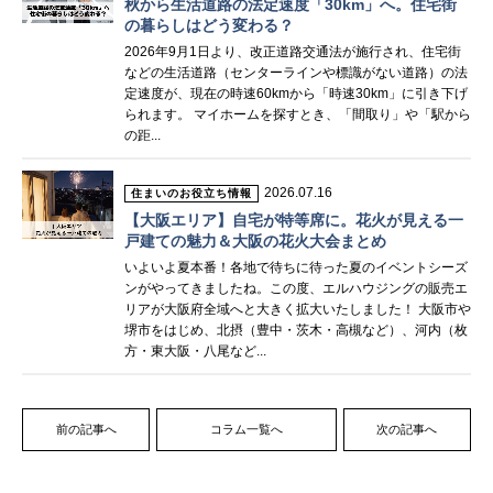
秋から生活道路の法定速度「30km」へ。住宅街
の暮らしはどう変わる？
2026年9月1日より、改正道路交通法が施行され、住宅街
などの生活道路（センターラインや標識がない道路）の法
定速度が、現在の時速60kmから「時速30km」に引き下げ
られます。 マイホームを探すとき、「間取り」や「駅から
の距...
2026.07.16
住まいのお役立ち情報
【大阪エリア】自宅が特等席に。花火が見える一
戸建ての魅力＆大阪の花火大会まとめ
いよいよ夏本番！各地で待ちに待った夏のイベントシーズ
ンがやってきましたね。この度、エルハウジングの販売エ
リアが大阪府全域へと大きく拡大いたしました！ 大阪市や
堺市をはじめ、北摂（豊中・茨木・高槻など）、河内（枚
方・東大阪・八尾など...
前の記事へ
コラム一覧へ
次の記事へ