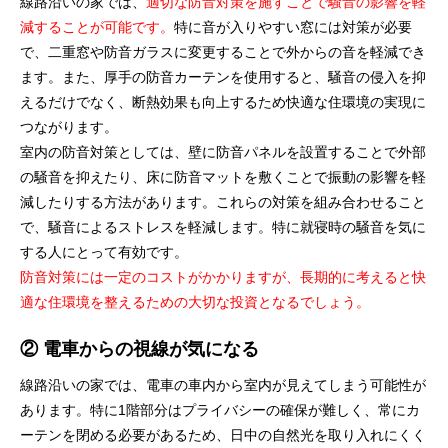
線路沿いの家では、
適切な防音対策を施すことで騒音の影響を軽
減することが可能です。
特に音が入りやすい窓には対策が必要
で、二重窓や防音ガラスに変更することで外からの音を軽減でき
ます。また、厚手の防音カーテンを使用すると、騒音の侵入を抑
えるだけでなく、断熱効果も向上するため快適な住環境の実現に
つながります。
室内の防音対策としては、壁に防音パネルを設置することで外部
の騒音を抑えたり、床に防音マットを敷くことで振動の影響を軽
減したりする方法があります。これらの対策を組み合わせること
で、騒音によるストレスを軽減します。特に就寝時の騒音を気に
する人にとって有効です。
防音対策には一定のコストがかかりますが、長期的に考えると快
適な住環境を整えるための大切な投資となるでしょう。
② 電車からの視線が気になる
線路沿いの家では、電車の車内から室内が見えてしまう可能性が
あります。特に1階部分はプライバシーの確保が難しく、常にカ
ーテンを閉める必要があるため、日中の自然光を取り入れにくく