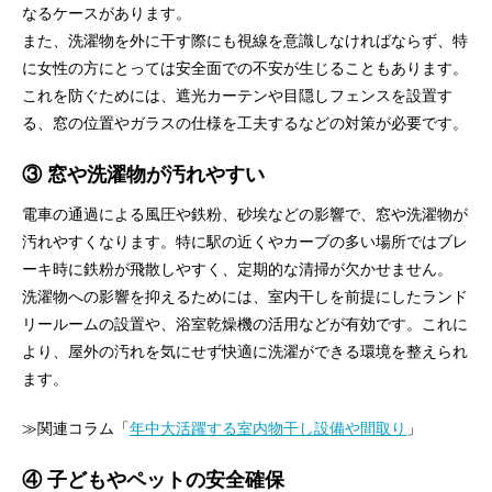
なるケースがあります。
また、洗濯物を外に干す際にも視線を意識しなければならず、特
に女性の方にとっては安全面での不安が生じることもあります。
これを防ぐためには、遮光カーテンや目隠しフェンスを設置す
る、窓の位置やガラスの仕様を工夫するなどの対策が必要です。
③ 窓や洗濯物が汚れやすい
電車の通過による風圧や鉄粉、砂埃などの影響で、窓や洗濯物が
汚れやすくなります。特に駅の近くやカーブの多い場所ではブレ
ーキ時に鉄粉が飛散しやすく、定期的な清掃が欠かせません。
洗濯物への影響を抑えるためには、室内干しを前提にしたランド
リールームの設置や、浴室乾燥機の活用などが有効です。これに
より、屋外の汚れを気にせず快適に洗濯ができる環境を整えられ
ます。
≫関連コラム「
年中大活躍する室内物干し設備や間取り
」
④ 子どもやペットの安全確保