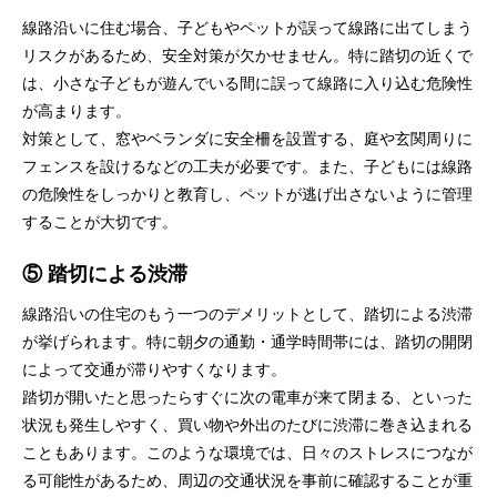
線路沿いに住む場合、子どもやペットが誤って線路に出てしまう
リスクがあるため、安全対策が欠かせません。特に踏切の近くで
は、小さな子どもが遊んでいる間に誤って線路に入り込む危険性
が高まります。
対策として、窓やベランダに安全柵を設置する、庭や玄関周りに
フェンスを設けるなどの工夫が必要です。また、子どもには線路
の危険性をしっかりと教育し、ペットが逃げ出さないように管理
することが大切です。
⑤ 踏切による渋滞
線路沿いの住宅のもう一つのデメリットとして、踏切による渋滞
が挙げられます。特に朝夕の通勤・通学時間帯には、踏切の開閉
によって交通が滞りやすくなります。
踏切が開いたと思ったらすぐに次の電車が来て閉まる、といった
状況も発生しやすく、買い物や外出のたびに渋滞に巻き込まれる
こともあります。このような環境では、日々のストレスにつなが
る可能性があるため、周辺の交通状況を事前に確認することが重