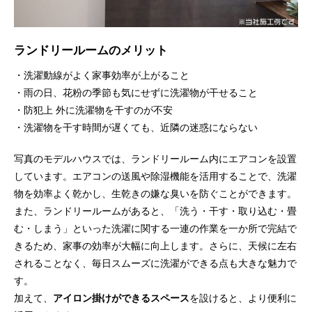
ランドリールームのメリット
・洗濯動線がよく家事効率が上がること
・雨の日、花粉の季節も気にせずに洗濯物が干せること
・防犯上 外に洗濯物を干すのが不安
・洗濯物を干す時間が遅くても、近隣の迷惑にならない
写真のモデルハウスでは、ランドリールーム内にエアコンを設置
しています。エアコンの送風や除湿機能を活用することで、洗濯
物を効率よく乾かし、生乾きの嫌な臭いを防ぐことができます。
また、ランドリールームがあると、「洗う・干す・取り込む・畳
む・しまう」といった洗濯に関する一連の作業を一か所で完結で
きるため、家事の効率が大幅に向上します。さらに、天候に左右
されることなく、毎日スムーズに洗濯ができる点も大きな魅力で
す。
加えて、
アイロン掛けができるスペース
を設けると、より便利に