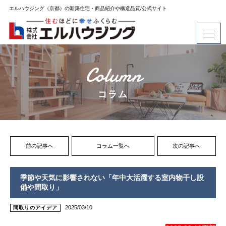
エルハウジング（京都）の新築住宅・商品紹介や構造品質/公式サイト
Column
コラム
前の記事へ
コラム一覧へ
次の記事へ
季節や天気に影響されない「年中大活躍する室内物干し設
備や間取り」
2025/03/10
間取りのアイデア