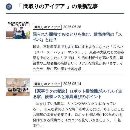
「 間取りのアイデア 」の最新記事
2026.05.28
間取りのアイデア
限られた面積でもゆとりを生む、建売住宅の「ス
ペパ」とは？
最近、不動産業界でもよく耳にするようになった「スペパ
（スペース・パフォーマンス）」。 京都や大阪などの都市
部を中心としたエリアでは、生活の利便性が高い反面、建
築費や土地価格の高騰というリアルな背景があります。そ
のため、単に広い家や土地を求...
2026.05.14
間取りのアイデア
【家事ラクの秘訣】ロボット掃除機がスイスイ走
る家。段差レスと家具選びのポイント
「出かけている間に、リビングがピカピカになってい
る！」 そんな夢のような毎日を叶えるには、ちょっとした
お部屋の工夫が必要です。ロボット掃除機が100％の力を
発揮できる環境づくりのコツを見ていきましょう。 1. 基
本中...