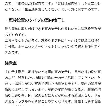
ので、「雨の日だけ室内で干す」「普段は室内物干しを目立たせ
たくない」「生活感を出したくない」という方におすすめです。
・窓枠設置のタイプの室内物干し
最も簡単に取り付けできる室内物干しが欲しい方には窓枠設置が
おすすめです。
工具不要なものが多く、窓枠やドア枠に引っかけて簡単に取り付
け可能。ホームセンターやネットショッピングで買える便利アイ
テムです。
注意点
主に干す場所、足りないとき用の室内物干し、日当たりの良い室
内など、設置したい場所や用途に合わせて活用してください。た
だし、風通しが悪い室内で濡れた洗濯物を干すと、室内の湿度が
急激に上昇してしまいます。室内の湿度が高くなると、雑菌の増
殖や天井や壁、床、家具などにカビが発生する原因となり、さま
ざまなトラブルを引き起こしやすくなります。部屋干しをする際