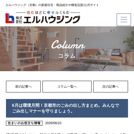
エルハウジング（京都）の新築住宅・商品紹介や構造品質/公式サイト
Column
コラム
前の記事へ
コラム一覧へ
次の記事へ
6月は環境月間！京都市のごみの出し方まとめ。みんなで
ごみ出しマナーを守りましょう。
2026/06/10
住まいのお役立ち情報