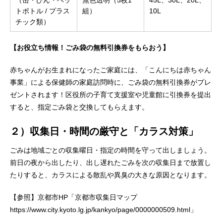
（缶・びん・ペッ
無色透明（5枚1
45L、30L、20L、
トボトル / プラス
組）
10L
チック類）
【お役立ち情報！ごみ袋の無料引換券をもらおう】
赤ちゃんがお生まれになったご家庭には、「こんにちは赤ちゃん
事業」による保健師の家庭訪問時に、ごみ袋の無料引換券がプレ
ゼントされます！区役所の子育て支援室や児童館に引換券を提出
すると、指定ごみ袋と交換してもらえます。
２）収集日・時間の厳守と「カラス対策」
ごみは地域ごとの収集曜日・指定の時間を守って出しましょう。
前日の夜から出したり、出し遅れたごみを次の収集日まで放置し
たりすると、カラスによる散乱や異臭の大きな原因となります。
【参照】京都市HP「京都市収集日マップ
https://www.city.kyoto.lg.jp/kankyo/page/0000000509.html」