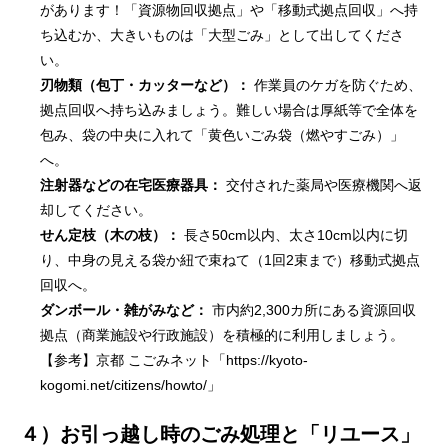
があります！「資源物回収拠点」や「移動式拠点回収」へ持
ち込むか、大きいものは「大型ごみ」として出してくださ
い。
刃物類（包丁・カッターなど）：
作業員のケガを防ぐため、
拠点回収へ持ち込みましょう。難しい場合は厚紙等で全体を
包み、袋の中央に入れて「黄色いごみ袋（燃やすごみ）」
へ。
注射器などの在宅医療器具：
交付された薬局や医療機関へ返
却してください。
せん定枝（木の枝）：
長さ50cm以内、太さ10cm以内に切
り、中身の見える袋か紐で束ねて（1回2束まで）移動式拠点
回収へ。
ダンボール・雑がみなど：
市内約2,300カ所にある資源回収
拠点（商業施設や行政施設）を積極的に利用しましょう。
【参考】京都 こごみネット「https://kyoto-
kogomi.net/citizens/howto/」
４）お引っ越し時のごみ処理と「リユース」