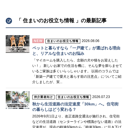
「 住まいのお役立ち情報 」の最新記事
NEW
2026.08.06
住まいのお役立ち情報
ペットと暮らすなら「一戸建て」が選ばれる理由
と、リアルな住まいのお悩み
「マイホームを購入したら、念願の犬や猫をお迎えした
い！」 新しいお家での生活を機に、そんな夢を膨らませて
いるご家族は多くいらっしゃいます。 以前のコラムでは
「新築一戸建てで愛犬と暮らす前の注意点」についてご紹
介しましたが、実...
2026.07.23
仲介業者向け
住まいのお役立ち情報
秋から生活道路の法定速度「30km」へ。住宅街
の暮らしはどう変わる？
2026年9月1日より、改正道路交通法が施行され、住宅街
などの生活道路（センターラインや標識がない道路）の法
定速度が、現在の時速60kmから「時速30km」に引き下げ