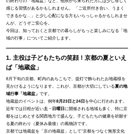
の終わりの「地蔵盆」など、他県から来られた方には少し珍しく
感じる習慣があるかもしれません。 「ご近所付き合い、うまく
できるかな…」と少し心配になる方もいらっしゃるかもしれませ
んが、どうぞご安心を。
今回は、知っておくと京都での暮らしがもっと楽しみになる「地
域の行事」についてご紹介します。
1. 主役は子どもたちの笑顔！京都の夏といえ
ば「地蔵盆」
8月下旬の京都。町内のあちこちで、提灯で飾られたお地蔵様を
見かけるようになります。これが、京都が大切にしている
夏の地
域行事「地蔵盆」
です。
地蔵盆のイベントは、例年
8月23日と24日
を中心に行われます。
近年では日程が近い
土・日曜日
に開催される地域も多く、特に京
都をはじめとする関西地方で盛んな、子どもたちの健康を祈願す
る夏の終わり（夏休み最後）の風物詩です。
京都では地蔵盆を「京の地蔵盆」として“京都をつなぐ無形文化