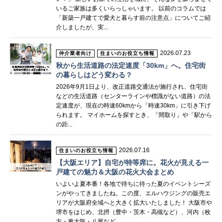
いるご家族は多くいらっしゃいます。 以前のコラムでは
「新築一戸建てで愛犬と暮らす前の注意点」についてご紹
介しましたが、実...
2026.07.23
仲介業者向け
住まいのお役立ち情報
秋から生活道路の法定速度「30km」へ。住宅街
の暮らしはどう変わる？
2026年9月1日より、改正道路交通法が施行され、住宅街
などの生活道路（センターラインや標識がない道路）の法
定速度が、現在の時速60kmから「時速30km」に引き下げ
られます。 マイホームを探すとき、「間取り」や「駅から
の距...
2026.07.16
住まいのお役立ち情報
【大阪エリア】自宅が特等席に。花火が見える一
戸建ての魅力＆大阪の花火大会まとめ
いよいよ夏本番！各地で待ちに待った夏のイベントシーズ
ンがやってきましたね。この度、エルハウジングの販売エ
リアが大阪府全域へと大きく拡大いたしました！ 大阪市や
堺市をはじめ、北摂（豊中・茨木・高槻など）、河内（枚
方・東大阪・八尾など...