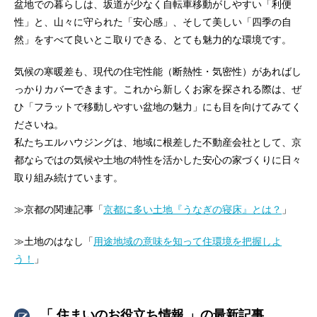
盆地での暮らしは、坂道が少なく自転車移動がしやすい「利便
性」と、山々に守られた「安心感」、そして美しい「四季の自
然」をすべて良いとこ取りできる、とても魅力的な環境です。
気候の寒暖差も、現代の住宅性能（断熱性・気密性）があればし
っかりカバーできます。これから新しくお家を探される際は、ぜ
ひ「フラットで移動しやすい盆地の魅力」にも目を向けてみてく
ださいね。
私たちエルハウジングは、地域に根差した不動産会社として、京
都ならではの気候や土地の特性を活かした安心の家づくりに日々
取り組み続けています。
≫京都の関連記事「
京都に多い土地『うなぎの寝床』とは？
」
≫土地のはなし「
用途地域の意味を知って住環境を把握しよ
う！
」
「 住まいのお役立ち情報 」の最新記事