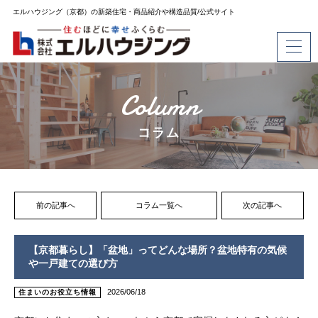
エルハウジング（京都）の新築住宅・商品紹介や構造品質/公式サイト
Column
コラム
前の記事へ
コラム一覧へ
次の記事へ
【京都暮らし】「盆地」ってどんな場所？盆地特有の気候
や一戸建ての選び方
2026/06/18
住まいのお役立ち情報