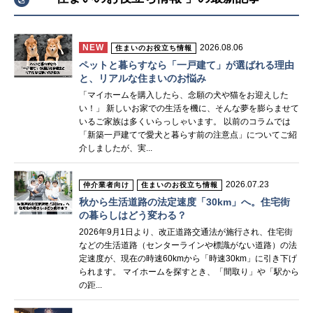
NEW
2026.08.06
住まいのお役立ち情報
ペットと暮らすなら「一戸建て」が選ばれる理由
と、リアルな住まいのお悩み
「マイホームを購入したら、念願の犬や猫をお迎えした
い！」 新しいお家での生活を機に、そんな夢を膨らませて
いるご家族は多くいらっしゃいます。 以前のコラムでは
「新築一戸建てで愛犬と暮らす前の注意点」についてご紹
介しましたが、実...
2026.07.23
仲介業者向け
住まいのお役立ち情報
秋から生活道路の法定速度「30km」へ。住宅街
の暮らしはどう変わる？
2026年9月1日より、改正道路交通法が施行され、住宅街
などの生活道路（センターラインや標識がない道路）の法
定速度が、現在の時速60kmから「時速30km」に引き下げ
られます。 マイホームを探すとき、「間取り」や「駅から
の距...