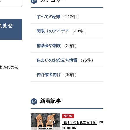
カテゴリー
へ
すべての記事
（142件）
れませ
間取りのアイデア
（49件）
補助金や制度
（29件）
住まいのお役立ち情報
（76件）
水道代の節
仲介業者向け
（10件）
新着記事
NEW
20
住まいのお役立ち情報
26.08.06