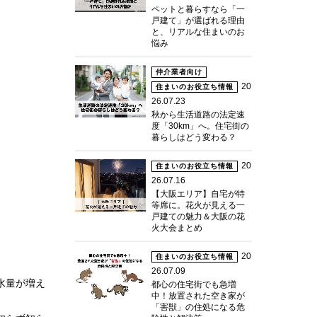
ペットと暮らすなら「一
戸建て」が選ばれる理由
と、リアルな住まいのお
悩み
仲介業者向け
20
住まいのお役立ち情報
26.07.23
秋から生活道路の法定速
度「30km」へ。住宅街の
暮らしはどう変わる？
20
住まいのお役立ち情報
26.07.16
【大阪エリア】自宅が特
等席に。花火が見える一
戸建ての魅力＆大阪の花
火大会まとめ
20
住まいのお役立ち情報
26.07.09
水量が増え
都心の住宅街でも急増
中！放置された空き家が
「害獣」の住処になる危