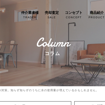
仲介業者様
売却査定
コンセプト
商品紹介
TRADER
SALE
CONCEPT
PRODUCT
Column
コラム
水対策。知らず知らずのうちに水の使用量が増えているかもしれません。