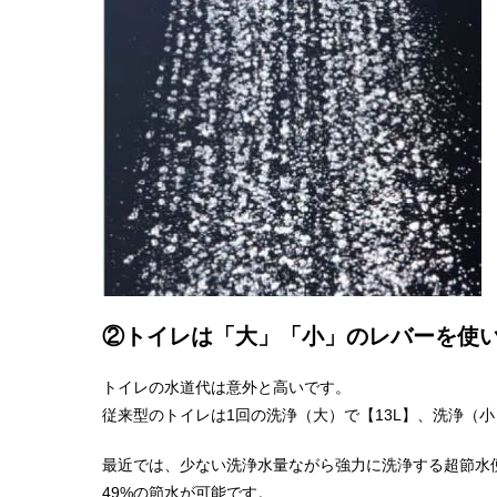
②トイレは「大」「小」のレバーを使
トイレの水道代は意外と高いです。
従来型のトイレは1回の洗浄（大）で【13L】、洗浄（
最近では、少ない洗浄水量ながら強力に洗浄する超節水便
49%の節水が可能です。