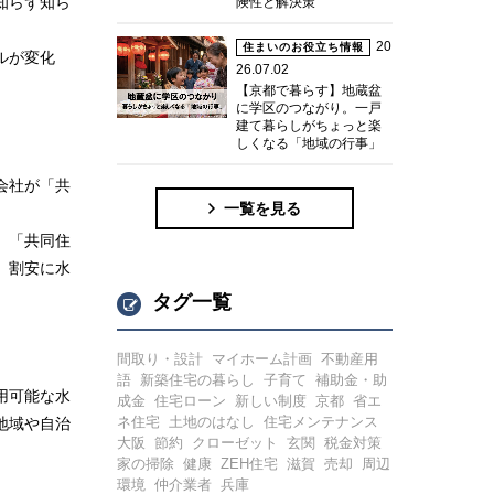
知らず知ら
険性と解決策
20
住まいのお役立ち情報
ルが変化
26.07.02
【京都で暮らす】地蔵盆
に学区のつながり。一戸
建て暮らしがちょっと楽
しくなる「地域の行事」
会社が「共
一覧を見る
。「共同住
、割安に水
タグ一覧
間取り・設計
マイホーム計画
不動産用
語
新築住宅の暮らし
子育て
補助金・助
用可能な水
成金
住宅ローン
新しい制度
京都
省エ
ネ住宅
土地のはなし
住宅メンテナンス
地域や自治
大阪
節約
クローゼット
玄関
税金対策
家の掃除
健康
ZEH住宅
滋賀
売却
周辺
環境
仲介業者
兵庫