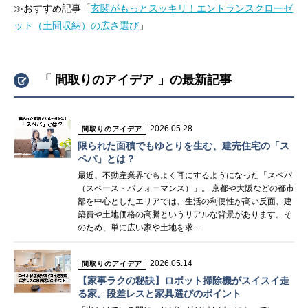
≫おすすめ記事「
玄関がもっとスッキリ！エントランスクローゼ
ット（土間収納）の広さ選び
」
「 間取りのアイデア 」の最新記事
2026.05.28
間取りのアイデア
限られた面積でもゆとりを生む、建売住宅の「ス
ペパ」とは？
最近、不動産業界でもよく耳にするようになった「スペパ
（スペース・パフォーマンス）」。 京都や大阪などの都市
部を中心としたエリアでは、生活の利便性が高い反面、建
築費や土地価格の高騰というリアルな背景があります。そ
のため、単に広い家や土地を求...
2026.05.14
間取りのアイデア
【家事ラクの秘訣】ロボット掃除機がスイスイ走
る家。段差レスと家具選びのポイント