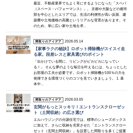
最近、不動産業界でもよく耳にするようになった「スペパ
（スペース・パフォーマンス）」。 京都や大阪などの都市
部を中心としたエリアでは、生活の利便性が高い反面、建
築費や土地価格の高騰というリアルな背景があります。そ
のため、単に広い家や土地を求...
2026.05.14
間取りのアイデア
【家事ラクの秘訣】ロボット掃除機がスイスイ走
る家。段差レスと家具選びのポイント
「出かけている間に、リビングがピカピカになってい
る！」 そんな夢のような毎日を叶えるには、ちょっとした
お部屋の工夫が必要です。ロボット掃除機が100％の力を
発揮できる環境づくりのコツを見ていきましょう。 1. 基
本中...
2026.03.05
間取りのアイデア
玄関がもっとスッキリ！エントランスクローゼッ
ト（土間収納）の広さ選び
エルハウジングの分譲住宅では、標準のシューズボックス
に加えて、さらに収納を充実させた「エントランスクロー
ゼット（玄関土間収納）」を設置した間取りを多くご提案