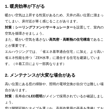
1. 暖房効率が下がる
暖かい空気は上昇する性質があるため、天井の高い位置に溜まっ
てしまい、床付近が寒く感じることがあります。
対策：シーリングファン
や
サーキュレーター
を設置して、室内の
空気を循環させましょう。
また、暖かい空気を逃さない
高気密・高断熱の住宅構造
であるこ
とが重要です。
エルハウジングでは、「省エネ基準適合住宅」に加え、より高い
省エネ性能を持つ「ZEH水準」に適合する住宅を建築していま
す。（※着工日により一部異なります）
2. メンテナンスが大変な場合がある
高い位置にある窓の掃除や、照明の電球交換が自分では難しい場
合があります。
対策
：長寿命の
LED照明
がメインで採用されているか確認しまし
ょう。
窓は開閉可能なタイプを選ぶか、高所作業用の器具を準備してお