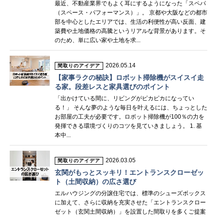
最近、不動産業界でもよく耳にするようになった「スペパ
（スペース・パフォーマンス）」。 京都や大阪などの都市
部を中心としたエリアでは、生活の利便性が高い反面、建
築費や土地価格の高騰というリアルな背景があります。そ
のため、単に広い家や土地を求...
2026.05.14
間取りのアイデア
【家事ラクの秘訣】ロボット掃除機がスイスイ走
る家。段差レスと家具選びのポイント
「出かけている間に、リビングがピカピカになってい
る！」 そんな夢のような毎日を叶えるには、ちょっとした
お部屋の工夫が必要です。ロボット掃除機が100％の力を
発揮できる環境づくりのコツを見ていきましょう。 1. 基
本中...
2026.03.05
間取りのアイデア
玄関がもっとスッキリ！エントランスクローゼッ
ト（土間収納）の広さ選び
エルハウジングの分譲住宅では、標準のシューズボックス
に加えて、さらに収納を充実させた「エントランスクロー
ゼット（玄関土間収納）」を設置した間取りを多くご提案