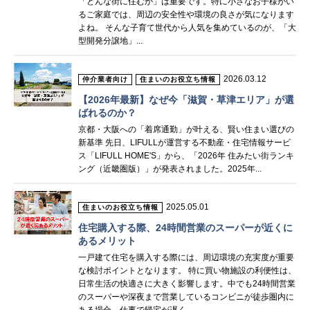
「どんな街に住むか」は重要です。特に小さなお子様がい
るご家庭では、周辺の安全性や環境の良さが気になります
よね。 そんな子育て世代から人気を集めているのが、「大
型開発分譲地」...
2026.03.12
仲介業者向け
住まいのお役立ち情報
【2026年最新】なぜ今「滋賀・草津エリア」が選
ばれるのか？
京都・大阪への「着席通勤」が叶える、賢い住まい選びの
新基準 先日、LIFULLが運営する不動産・住宅情報サービ
ス「LIFULL HOME'S」から、「2026年 住みたい街ランキ
ング（近畿圏版）」が発表されました。2025年...
2025.05.01
住まいのお役立ち情報
住宅購入する際、24時間営業のスーパーが近くに
あるメリット
一戸建て住宅を購入する際には、周辺環境の充実度が重要
な検討ポイントとなります。 特に買い物施設の利便性は、
日常生活の快適さに大きく影響します。中でも24時間営業
のスーパーや深夜まで営業しているコンビニが徒歩圏内に