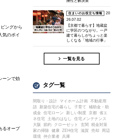
険性と解決策
20
住まいのお役立ち情報
26.07.02
【京都で暮らす】地蔵盆
リビングから
に学区のつながり。一戸
人気のポイ
建て暮らしがちょっと楽
しくなる「地域の行事」
一覧を見る
シーンで効
タグ一覧
間取り・設計
マイホーム計画
不動産用
語
新築住宅の暮らし
子育て
補助金・助
成金
住宅ローン
新しい制度
京都
省エ
ネ住宅
土地のはなし
住宅メンテナンス
大阪
節約
クローゼット
玄関
税金対策
あるオープ
家の掃除
健康
ZEH住宅
滋賀
売却
周辺
環境
仲介業者
兵庫