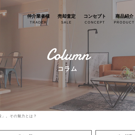
仲介業者様
売却査定
コンセプト
商品紹介
TRADER
SALE
CONCEPT
PRODUCT
Column
コラム
段」。その魅力とは？