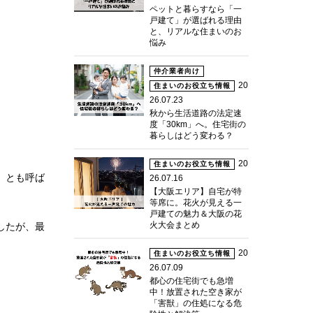
ペットと暮らすなら「一
戸建て」が選ばれる理由
と、リアルな住まいのお
悩み
仲介業者向け
20
住まいのお役立ち情報
26.07.23
秋から生活道路の法定速
度「30km」へ。住宅街の
暮らしはどう変わる？
20
住まいのお役立ち情報
」とも呼ば
26.07.16
【大阪エリア】自宅が特
等席に。花火が見える一
戸建ての魅力＆大阪の花
火大会まとめ
したが、最
20
住まいのお役立ち情報
26.07.09
都心の住宅街でも急増
中！放置された空き家が
「害獣」の住処になる危