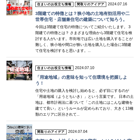
2024.07.16
住まいのお役立ち情報
間取りのアイデア
3階建ての特徴とは？狭小地の土地有効活用や二
世帯住宅・店舗兼住宅の建築について知ろう。
今回は3階建て住宅の特徴についてご紹介いたします。 3
階建ての特徴とは？ さまざまな理由から3階建て住宅を検
討する人がいます。市街地では広い土地を購入することが
難しく、狭小地や間口が狭い土地を購入した場合に3階建
て住宅を検討すると思います。...
2024.07.10
住まいのお役立ち情報
「用途地域」の意味を知って住環境を把握しよ
う！
住宅や土地の購入を検討し始めると、必ず目にするのが
「用途地域（ようとちいき）」という言葉です。 日本の土
地は、都市計画法に基づいて「この土地にはこんな建物を
建てて良い」というルールが定められており、大きく13種
類のエリアに区分されて...
2024.07.04
間取りのアイデア