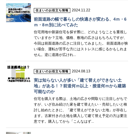
2024.11.22
住まいのお役立ち情報
前面道路の幅で暮らしの快適さが変わる、4ｍ・6
ｍ・8ｍ別に比べてみた
住宅用地や新築住宅を探す際に、どのようなことを重視し
ていますか？立地、価格、敷地の広さはもちろんですが、
今回は前面道路の広さに注目してみました。 前面道路が狭
い場合、運転が苦手な方にはストレスに感じるかもしれま
せん。逆に道路が広けれ...
2024.08.13
住まいのお役立ち情報
実は知らない人が多い「建て替えができない土
地」がある！？前道何ｍ以上・接道何ｍから建築
可能なのか
住宅を購入する際は、土地の広さや間取りに注目しがちで
すが、いざ住み続けた家を建て替えたい・売却したいと検
討し始めたときに、「建て替えができない土地」が存在し
ます。古家付きの土地を購入して建て替え予定の方は要注
意です。購入してから「こんなはず...