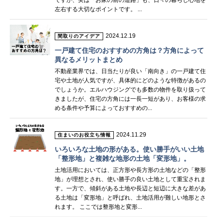
ですが、実は「お家の前の道路」も、日々の暮らし心地を
左右する大切なポイントです。 ...
2024.12.19
間取りのアイデア
一戸建て住宅のおすすめの方角は？方角によって
異なるメリットまとめ
不動産業界では、日当たりが良い「南向き」の一戸建て住
宅や土地が人気ですが、具体的にどのような特徴があるの
でしょうか。エルハウジングでも多数の物件を取り扱って
きましたが、住宅の方角には一長一短があり、お客様の求
める条件や予算によっておすすめの...
2024.11.29
住まいのお役立ち情報
いろいろな土地の形がある。使い勝手がいい土地
「整形地」と複雑な地形の土地「変形地」。
土地活用においては、正方形や長方形の土地などの「整形
地」が理想とされ、使い勝手の良い土地として重宝されま
す。一方で、傾斜がある土地や長辺と短辺に大きな差があ
る土地は「変形地」と呼ばれ、土地活用が難しい地形とさ
れます。 ここでは整形地と変形...