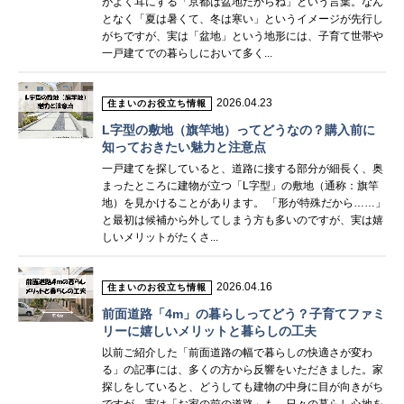
がよく耳にする「京都は盆地だからね」という言葉。なん
となく「夏は暑くて、冬は寒い」というイメージが先行し
がちですが、実は「盆地」という地形には、子育て世帯や
一戸建てでの暮らしにおいて多く...
2026.04.23
住まいのお役立ち情報
L字型の敷地（旗竿地）ってどうなの？購入前に
知っておきたい魅力と注意点
一戸建てを探していると、道路に接する部分が細長く、奥
まったところに建物が立つ「L字型」の敷地（通称：旗竿
地）を見かけることがあります。 「形が特殊だから……」
と最初は候補から外してしまう方も多いのですが、実は嬉
しいメリットがたくさ...
2026.04.16
住まいのお役立ち情報
前面道路「4m」の暮らしってどう？子育てファミ
リーに嬉しいメリットと暮らしの工夫
以前ご紹介した「前面道路の幅で暮らしの快適さが変わ
る」の記事には、多くの方から反響をいただきました。家
探しをしていると、どうしても建物の中身に目が向きがち