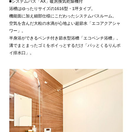
■システムバス「AX」暖房換気乾燥機付
浴槽はゆったりサイズの1616型・1坪タイプ。
機能面に加え細部仕様にこだわったシステムバスルーム。
空気を含んだ大粒の水滴が心地よい超節水「エコアクアシャ
ワー」。
半身浴ができるベンチ付き節水型浴槽「エコベンチ浴槽」。
溝でまとまったゴミをポイっとするだけ「パッとくるりんポ
イ排水口」。