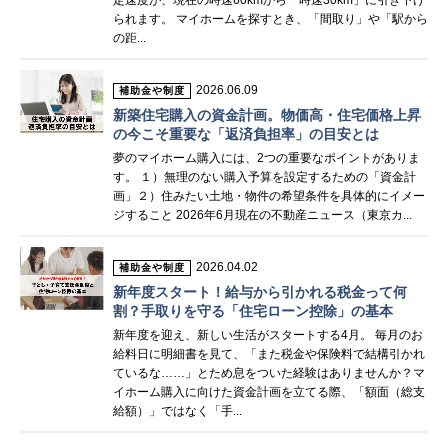
られます。 マイホームを探すとき、「間取り」や「駅から
の距...
2026.06.09
補助金や制度
新築住宅購入の資金計画。物価高・住宅価格上昇
の今こそ重要な「返済負担率」の目安とは
夢のマイホーム購入には、2つの重要なポイントがありま
す。 １）無理のない購入予算を設定するための「資金計
画」２）住みたい土地・物件の希望条件を具体的にイメー
ジすること 2026年6月現在の不動産ニュース（東京カ...
2026.04.02
補助金や制度
新年度スタート！給与から引かれる税金って何
割？手取りを守る「住宅ローン控除」の基本
新年度を迎え、新しい生活がスタートする4月。 毎月のお
給料日に明細書を見て、「また税金や保険料で結構引かれ
ているな……」とため息をついた経験はありませんか？マ
イホーム購入に向けた資金計画を立てる際、「額面（総支
給額）」ではなく「手...