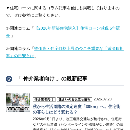
▼住宅ローンに関するコラム記事を他にも掲載しておりますの
で、ぜひ参考にご覧ください。
≫関連コラム「
【2026年新築住宅購入】住宅ローン減税 5年延
長
」
≫関連コラム「
物価高・住宅価格上昇の今こそ重要な「返済負担
率」の目安とは
」
「 仲介業者向け 」の最新記事
2026.07.23
仲介業者向け
住まいのお役立ち情報
秋から生活道路の法定速度「30km」へ。住宅街
の暮らしはどう変わる？
2026年9月1日より、改正道路交通法が施行され、住宅街
などの生活道路（センターラインや標識がない道路）の法
定速度が、現在の時速60kmから「時速30km」に引き下げ