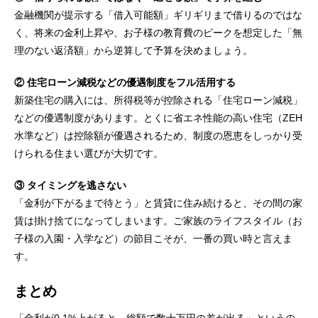
金融機関が提示する「借入可能額」ギリギリまで借りるのではな
く、将来の金利上昇や、お子様の教育費のピークを想定した「無
理のない返済額」から逆算して予算を決めましょう。
② 住宅ローン減税などの優遇制度をフル活用する
新築住宅の購入には、所得税等が控除される「住宅ローン減税」
などの優遇制度があります。とくに省エネ性能の高い住宅（ZEH
水準など）は控除額が優遇されるため、制度の恩恵をしっかり受
けられる住まい選びが大切です。
③ タイミングを逃さない
「金利が下がるまで待とう」と賃貸に住み続けると、その間の家
賃は掛け捨てになってしまいます。ご家族のライフスタイル（お
子様の入園・入学など）の節目こそが、一番の買い時と言えま
す。
まとめ
「金利が0.1%上がると、総額で数十万円の差が出る」というの