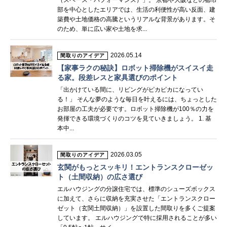
（スペース・パフォーマンス）」。 京都や大阪などの都市
部を中心としたエリアでは、生活の利便性が高い反面、建
築費や土地価格の高騰というリアルな背景があります。そ
のため、単に広い家や土地を求...
2026.05.14
間取りのアイデア
【家事ラクの秘訣】ロボット掃除機がスイスイ走
る家。段差レスと家具選びのポイント
「出かけている間に、リビングがピカピカになってい
る！」 そんな夢のような毎日を叶えるには、ちょっとした
お部屋の工夫が必要です。ロボット掃除機が100％の力を
発揮できる環境づくりのコツを見ていきましょう。 1. 基
本中...
2026.03.05
間取りのアイデア
玄関がもっとスッキリ！エントランスクローゼッ
ト（土間収納）の広さ選び
エルハウジングの分譲住宅では、標準のシューズボックス
に加えて、さらに収納を充実させた「エントランスクロー
ゼット（玄関土間収納）」を設置した間取りを多くご提案
しています。 エルハウジングで特に採用されることが多い