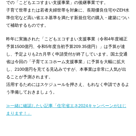
での「こどもエコすまい支援事業」の後継事業です。
子育て世帯または若者夫婦世帯を対象に、長期優良住宅やZEH水
準住宅など高い省エネ基準を満たす新規住宅の購入・建築につい
て補助するものです。
昨年に実施された「こどもエコすまい支援事業（令和4年度補正
予算1500億円、令和5年度当初予算209.35億円）」は予算が達
し、予定よりも2カ月早く申請受付が終了しています。国土交通
省は今回の「子育てエコホーム支援事業」に予算を大幅に拡大
し、2100億円を充てる見込みですが、本事業は非常に人気が出
ることが予測されます。
活用するためにはスケジュールを押さえ、もれなく申請できるよ
う準備しておきましょう。
≫一緒に確認したい記事「住宅省エネ2024キャンペーンがはじ
まります！」