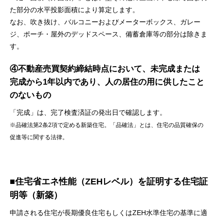
た部分の水平投影面積により算定します。
なお、吹き抜け、バルコニーおよびメーターボックス、ガレー
ジ、ポーチ・屋外のデッドスペース、備蓄倉庫等の部分は除きま
す。
④不動産売買契約締結時点において、未完成または
完成から1年以内であり、人の居住の用に供したこと
のないもの
「完成」は、完了検査済証の発出日で確認します。
※品確法第2条2項で定める新築住宅。「品確法」とは、住宅の品質確保の
促進等に関する法律。
■住宅省エネ性能（ZEHレベル）を証明する住宅証
明等（新築）
申請される住宅が長期優良住宅もしくはZEH水準住宅の基準に適