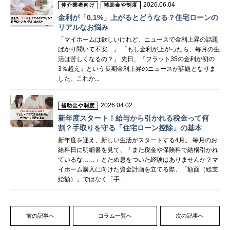
2026.06.04
仲介業者向け
補助金や制度
金利が「0.1%」上がるとどうなる？住宅ローンの
リアルなお悩み
「マイホームは欲しいけれど、ニュースで金利上昇の話題
ばかり聞いて不安…」 「もし金利が上がったら、毎月の生
活は苦しくなるの？」 先日、『フラット35の金利が初の
3％超え』という長期金利上昇のニュースが話題となりま
した。これか...
2026.04.02
補助金や制度
新年度スタート！給与から引かれる税金って何
割？手取りを守る「住宅ローン控除」の基本
新年度を迎え、新しい生活がスタートする4月。 毎月のお
給料日に明細書を見て、「また税金や保険料で結構引かれ
ているな……」とため息をついた経験はありませんか？マ
イホーム購入に向けた資金計画を立てる際、「額面（総支
給額）」ではなく「手...
前の記事へ
コラム一覧へ
次の記事へ