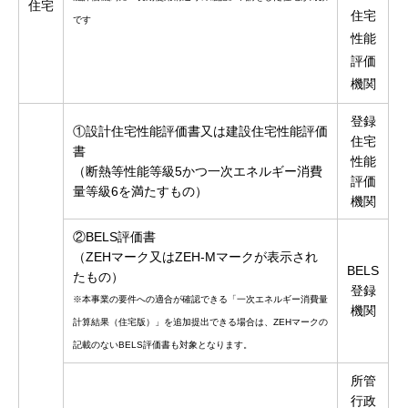
住宅
住宅
です
性能
評価
機関
登録
①設計住宅性能評価書又は建設住宅性能評価
住宅
書
性能
（断熱等性能等級5かつ一次エネルギー消費
評価
量等級6を満たすもの）
機関
②BELS評価書
（ZEHマーク又はZEH-Mマークが表示され
BELS
たもの）
登録
※本事業の要件への適合が確認できる「一次エネルギー消費量
機関
計算結果（住宅版）」を追加提出できる場合は、ZEHマークの
記載のないBELS評価書も対象となります。
所管
行政