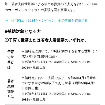
帯・若者夫婦世帯等による省エネ投資の下支えを行い、2050年
のカーボンニュートラルの実現を図る事業です。
≫「住宅省エネ2024キャンペーン」他の事業を確認する
■補助対象となる方
①子育て世帯または若者夫婦世帯のいずれか。
申請時点において、18歳未満の子を有する世帯（平
子育
成17年4月2日以降出産）
て世
帯と
※令和6年3月31日までに建築着工するものについては、
は
2004年4月2日以降
申請時点において夫婦であり、令和5年4月1日時点
若者
でいずれかが39歳以下である世帯（昭和58年4月2
夫婦
日以降出生）。
世帯
※令和6年3月31日までに建築着工するものについては、
とは
1982年4月2日以降