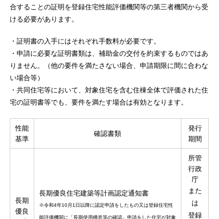
合することの証明を登録住宅性能評価機関等の第三者機関から受
ける必要があります。
・
証明書の入手にはそれぞれ手数料が必要です。
・
申請に必要な証明書類は、補助金の交付を約束するものではあ
りません。（他の要件を満たさない場合、申請期限に間に合わな
い場合等）
・
共同住宅等において、対象住宅を含む住棟全体で評価された住
宅の証明書等でも、要件を満たす場合は有効となります。
性能
発行
確認書類
基準
期間
所管
行政
庁
また
長期優良住宅建築等計画認定通知書
長期
は
※令和4年10月1日以降に認定申請をしたもの又は登録住宅性
優良
登録
能評価機関に「長期使用構造等の確認」申請をした住宅が対象