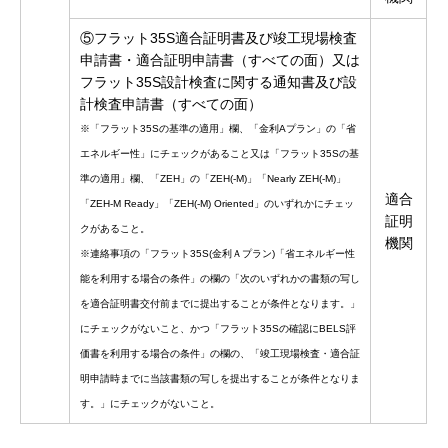
⑤フラット35S適合証明書及び竣工現場検査
申請書・適合証明申請書（すべての面）又は
フラット35S設計検査に関する通知書及び設
計検査申請書（すべての面）
※「フラット35Sの基準の適用」欄、「金利Aプラン」の「省
エネルギー性」にチェックがあること又は「フラット35Sの基
準の適用」欄、「ZEH」の「ZEH(-M)」「Nearly ZEH(-M)」
適合
「ZEH-M Ready」「ZEH(-M) Oriented」のいずれかにチェッ
証明
クがあること。
機関
※連絡事項の「フラット35S(金利Ａプラン)「省エネルギー性
能を利用する場合の条件」の欄の「次のいずれかの書類の写し
を適合証明書交付前までに提出することが条件となります。」
にチェックがないこと、かつ「フラット35Sの確認にBELS評
価書を利用する場合の条件」の欄の、「竣工現場検査・適合証
明申請時までに当該書類の写しを提出することが条件となりま
す。」にチェックがないこと。