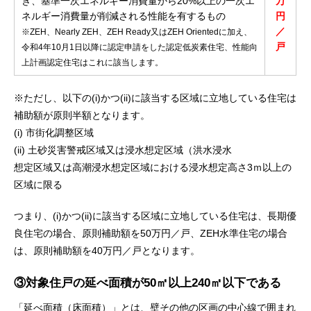
き、基準一次エネルギー消費量から20%以上の一次エ
万
ネルギー消費量が削減される性能を有するもの
円
／
※ZEH、Nearly ZEH、ZEH Ready又はZEH Orientedに加え、
戸
令和4年10月1日以降に認定申請をした認定低炭素住宅、性能向
上計画認定住宅はこれに該当します。
※ただし、以下の(i)かつ(ii)に該当する区域に立地している住宅は
補助額が原則半額となります。
(i) 市街化調整区域
(ii) 土砂災害警戒区域又は浸水想定区域（洪水浸水
想定区域又は高潮浸水想定区域における浸水想定高さ3ｍ以上の
区域に限る
つまり、(i)かつ(ii)に該当する区域に立地している住宅は、長期優
良住宅の場合、
原則補助額を50万円／戸、ZEH水準住宅の場合
は、
原則補助額を40万円／戸となります。
③対象住戸の延べ面積が50㎡以上240㎡以下である
「延べ面積（床面積）」とは、壁その他の区画の中心線で囲まれ