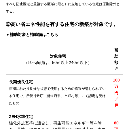
すべり防止区域と重複する区域に限る）に立地している住宅は原則除外と
する。
②高い省エネ性能を有する住宅の新築が対象です。
▼補助対象と補助額はこちら
補
対象住宅
助
（延べ面積は、50㎡以上240㎡以下）
額
※
100
長期優良住宅
万
長期にわたり良好な状態で使用するための措置が講じられてい
円
る住宅で、所管行政庁（都道府県、市町村等）にて認定を受け
／
たもの
戸
ZEH水準住宅
強化外皮基準に適合し、再生可能エネルギー等を除
80