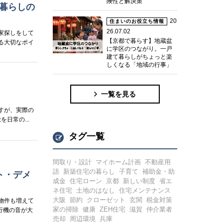
険性と解決策
暮らしの
20
住まいのお役立ち情報
26.07.02
家探しをして
【京都で暮らす】地蔵盆
る大切なポイ
に学区のつながり。一戸
建て暮らしがちょっと楽
しくなる「地域の行事」
一覧を見る
すが、実際の
日常の...
タグ一覧
間取り・設計
マイホーム計画
不動産用
語
新築住宅の暮らし
子育て
補助金・助
ト・デメ
成金
住宅ローン
京都
新しい制度
省エ
ネ住宅
土地のはなし
住宅メンテナンス
大阪
節約
クローゼット
玄関
税金対策
物件も増えて
家の掃除
健康
ZEH住宅
滋賀
仲介業者
行機の音が大
売却
周辺環境
兵庫