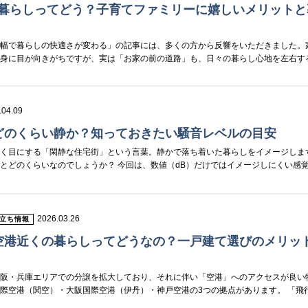
の暮らしってどう？子育てファミリーに嬉しいメリットと
の幅で暮らしの快適さが変わる」の記事には、多くの方から反響をいただきました。
中身に目が向きがちですが、実は「お家の前の道路」も、日々の暮らし心地を左右す
.04.09
どのくらい静か？知っておきたい騒音レベルの目安
よく目にする「閑静な住宅街」という言葉。静かで落ち着いた暮らしをイメージしま
とどのくらいなのでしょうか？ 今回は、数値（dB）だけではイメージしにくい感覚を
2026.03.26
立ち情報
空港近くの暮らしってどうなの？一戸建て選びのメリッ
大阪・兵庫エリアでの分譲を拡大しており、それに伴い「空港」へのアクセスが良い
際空港（関空）・大阪国際空港（伊丹）・神戸空港の3つの拠点があります。 「飛