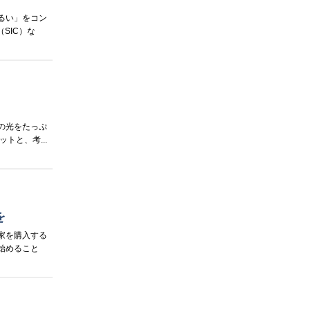
るい」をコン
SIC）な
の光をたっぷ
と、考...
を
家を購入する
始めること