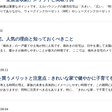
収納量は重要なポイントです。エルハウジングの建売住宅は「大きい」「広い」「明
りでありながら、ウォークインクローゼット（WIC）やシューズインクローゼット（
02
宅。人気の理由と知っておくべきこと
い「南向き」の一戸建てや土地が特に人気です。南向きの住宅は、日中を通して太陽
るく、暖かさが維持しやすいことが最大の特徴です。 ここでは、南向き住宅のメリット
.09.11
を買うメリットと注意点：きれいな家で健やかに子育て
を考える時間が増え、家族の未来を具体的にイメージしやすい時期です。この期間に
トがありますが、同時に注意すべき点もあります。特に、「きれいな家」で子育てを
.09.04