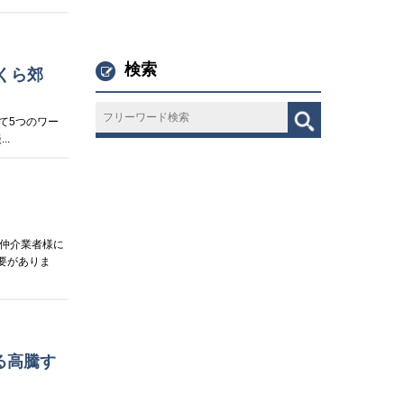
検索
くら郊
して5つのワー
..
仲介業者様に
要がありま
る高騰す