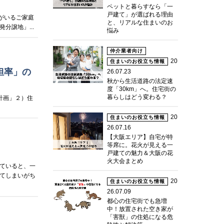
ペットと暮らすなら「一
戸建て」が選ばれる理由
がいるご家庭
と、リアルな住まいのお
譲地」...
悩み
仲介業者向け
20
住まいのお役立ち情報
担率」の
26.07.23
秋から生活道路の法定速
度「30km」へ。住宅街の
暮らしはどう変わる？
計画」２）住
20
住まいのお役立ち情報
26.07.16
【大阪エリア】自宅が特
等席に。花火が見える一
戸建ての魅力＆大阪の花
火大会まとめ
ていると、一
てしまいがち
20
住まいのお役立ち情報
26.07.09
都心の住宅街でも急増
中！放置された空き家が
「害獣」の住処になる危