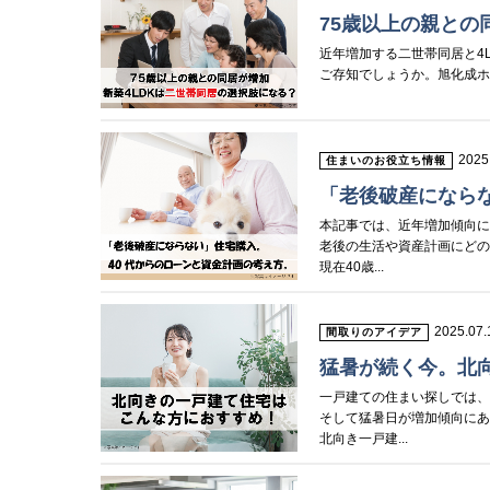
75歳以上の親との
近年増加する二世帯同居と4
ご存知でしょうか。旭化成ホー
2025
住まいのお役立ち情報
「老後破産になら
本記事では、近年増加傾向に
老後の生活や資産計画にどの
現在40歳...
2025.07.
間取りのアイデア
猛暑が続く今。北
一戸建ての住まい探しでは
そして猛暑日が増加傾向に
北向き一戸建...