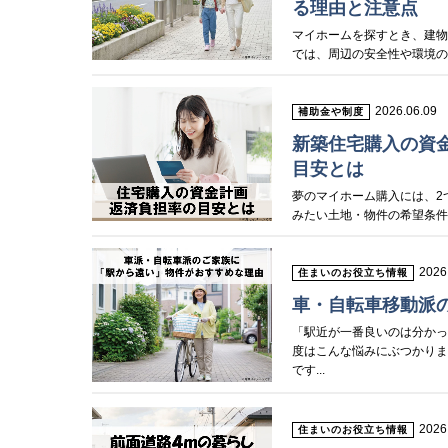
る理由と注意点
マイホームを探すとき、建
では、周辺の安全性や環境の
2026.06.09
補助金や制度
新築住宅購入の資
目安とは
夢のマイホーム購入には、2
みたい土地・物件の希望条件を
2026
住まいのお役立ち情報
車・自転車移動派
「駅近が一番良いのは分かっ
度はこんな悩みにぶつかりま
です...
2026
住まいのお役立ち情報