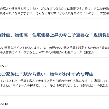
物の広さや間取りと同じくらい「どんな街に住むか」は重要です。特に小さなお子様
良さが気になりますよね。 そんな子育て世代から人気を集めているのが、「大型開発分
金計画。物価高・住宅価格上昇の今こそ重要な「返済負
つの重要なポイントがあります。 １）無理のない購入予算を設定するための「資金
具体的にイメージすること 2026年6月現在の不動産ニュース（東京カ...
.05.21
のご家族に「駅から遠い」物件がおすすめな理由
ているけれど、予算や広さを考えると駅から離れた物件も気になる…」 家探しをし
すよね。 マイホームを探す際、つい「駅から徒歩〇分」という数字ばかりを気にし
.04.16