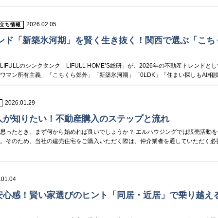
2026.02.05
立ち情報
レンド「新築氷河期」を賢く生き抜く！関西で選ぶ「こち
FULLのシンクタンク「LIFULL HOME’S総研」が、2026年の不動産トレンドと
マン所有主義」「こちくら郊外」「新築氷河期」「0LDK」「住まい探しもAI相談.
2026.01.29
人が知りたい！不動産購入のステップと流れ
思ったとき、まず何から始めれば良いでしょうか？ エルハウジングでは販売活動を
す。そのため、当社の建売住宅をご購入いただく際は、仲介業者を通していただく必
.01.04
安心感！賢い家選びのヒント「同居・近居」で乗り越え