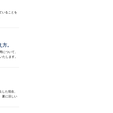
？
ていることを
.
え方。
用について、
いたします。
上した現在、
、夏に涼しい