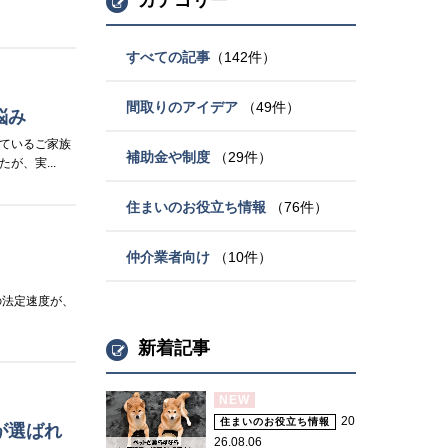
カテゴリー
すべての記事
（142件）
間取りのアイデア
（49件）
悩み
ているご家族
補助金や制度
（29件）
、実...
住まいのお役立ち情報
（76件）
仲介業者向け
（10件）
の法定速度が、
新着記事
NEW
20
住まいのお役立ち情報
が選ばれ
26.08.06