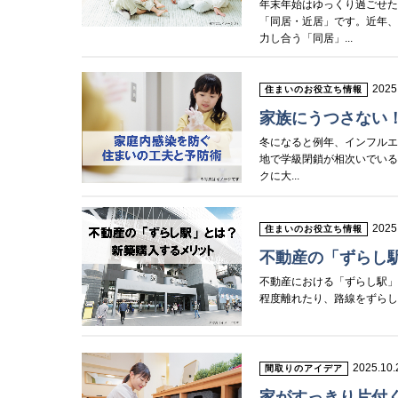
年末年始はゆっくり過ごせ
「同居・近居」です。近年
力し合う「同居」...
2025
住まいのお役立ち情報
家族にうつさない
冬になると例年、インフル
地で学級閉鎖が相次いでい
クに大...
2025
住まいのお役立ち情報
不動産の「ずらし
不動産における「ずらし駅」
程度離れたり、路線をずらしたり
2025.10.
間取りのアイデア
家がすっきり片付