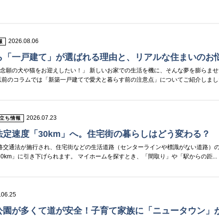
2026.08.06
報
ら「一戸建て」が選ばれる理由と、リアルな住まいのお
念願の犬や猫をお迎えしたい！」 新しいお家での生活を機に、そんな夢を膨らませ
以前のコラムでは「新築一戸建てで愛犬と暮らす前の注意点」についてご紹介しましたが
2026.07.23
立ち情報
定速度「30km」へ。住宅街の暮らしはどう変わる？
正道路交通法が施行され、住宅街などの生活道路（センターラインや標識がない道路）
30km」に引き下げられます。 マイホームを探すとき、「間取り」や「駅からの距...
.06.25
公園が多くて道が安全！子育て家族に「ニュータウン」