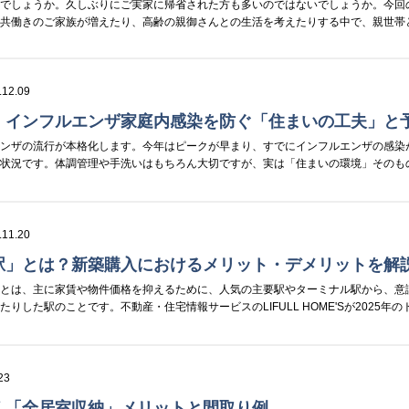
たでしょうか。久しぶりにご実家に帰省された方も多いのではないでしょうか。今回
、共働きのご家族が増えたり、高齢の親御さんとの生活を考えたりする中で、親世帯
.12.09
！インフルエンザ家庭内感染を防ぐ「住まいの工夫」と
エンザの流行が本格化します。今年はピークが早まり、すでにインフルエンザの感染
る状況です。体調管理や手洗いはもちろん大切ですが、実は「住まいの環境」そのも
.11.20
駅」とは？新築購入におけるメリット・デメリットを解
とは、主に家賃や物件価格を抑えるために、人気の主要駅やターミナル駅から、意識
した駅のことです。不動産・住宅情報サービスのLIFULL HOME'Sが2025年のト.
23
く「全居室収納」メリットと間取り例