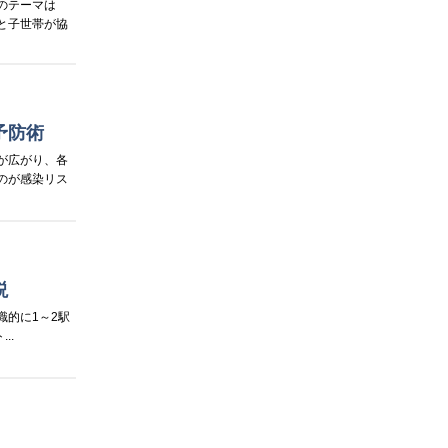
のテーマは
と子世帯が協
予防術
が広がり、各
のが感染リス
説
的に1～2駅
..