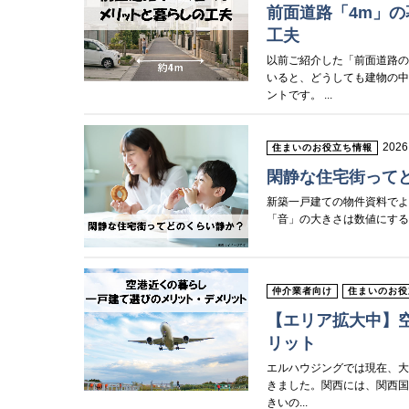
前面道路「4m」
工夫
以前ご紹介した「前面道路
いると、どうしても建物の
ントです。 ...
2026
住まいのお役立ち情報
閑静な住宅街って
新築一戸建ての物件資料で
「音」の大きさは数値にする
仲介業者向け
住まいのお役
【エリア拡大中】
リット
エルハウジングでは現在、
きました。関西には、関西国
きいの...