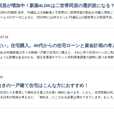
同居が増加中！新築4LDKは二世帯同居の選択肢になる
LDKの可能性 近年、75歳以上の高齢者と子世帯の二世帯同居の割合が大幅に増加し
ムズのデータによると、2015年には26％だった75歳以上の親世帯との同居予定..
.07.24
ない」住宅購入。40代からの住宅ローンと資金計画の考
ある40歳前後の方々の新築一戸建て住宅のご購入と、それに伴う住宅ローンのご利
ような影響があるのかを、国土交通省やフラット35利用者調査の資料に基づき考察
10
向きの一戸建て住宅はこんな方におすすめ！
、日当たりを重視して南向きを選ぶ方が多い傾向にあります。しかし、住宅性能が向
ある日本の気候を考えると、「南向き」にこだわる必要は薄れてきています。むしろ